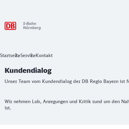
Hauptnavigation
Kundendialog
Startseite
Service
Kontakt
Unser Team vom Kundendialog der DB Regio Bayern ist für 
Kundendialog
Unser Team vom Kundendialog der DB Regio Bayern ist fü
Wir nehmen Lob, Anregungen und Kritik rund um den Nah
ist.