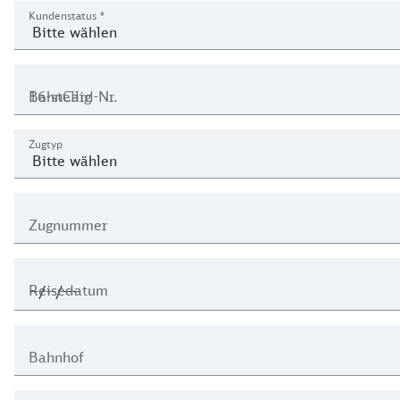
Kundenstatus und Reisedaten
Kundenstatus
*
BahnCard-Nr.
Zugtyp
Zugnummer
Reisedatum
Bahnhof