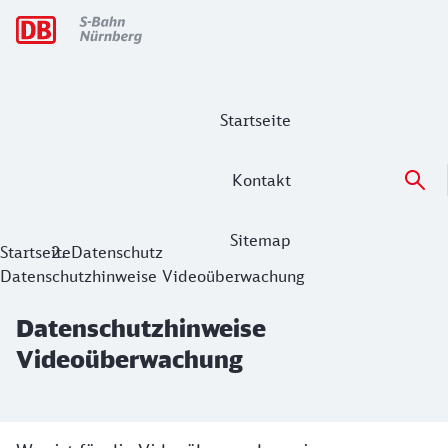
Hauptnavigation
Startseite
Kontakt
Sitemap
Datenschutzhinweise Videoüberwach
Startseite
Datenschutz
Datenschutzhinweise Videoüberwachung
Datenschutzhinweise
Videoüberwachung