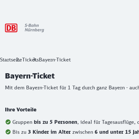
Hauptnavigation
Bayern-Ticket
Startseite
Tickets
Bayern-Ticket
Mit dem Bayern-Ticket für 1 Tag durch ganz Bayern - auch f
Bayern-Ticket
Mit dem Bayern-Ticket für 1 Tag durch ganz Bayern - auch
Ihre Vorteile
Gruppen
bis zu 5 Personen
, ideal für Tagesausflüge,
Bis zu
3 Kinder im Alter
zwischen
6 und unter 15 Jah